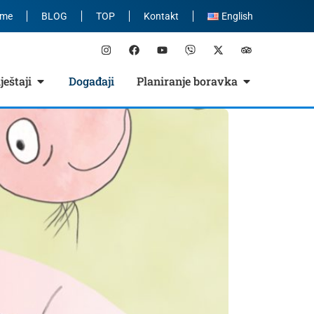
eme
BLOG
TOP
Kontakt
English
eštaji
Događaji
Planiranje boravka