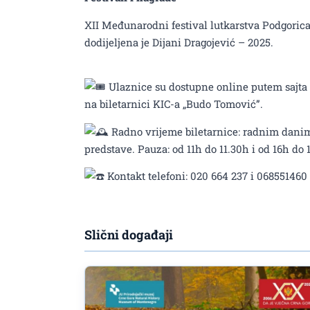
XII Međunarodni festival lutkarstva Podgori
dodijeljena je Dijani Dragojević – 2025.
Ulaznice su dostupne online putem sajta G
na biletarnici KIC-a „Budo Tomović”.
Radno vrijeme biletarnice: radnim danim
predstave. Pauza: od 11h do 11.30h i od 16h do 
Kontakt telefoni: 020 664 237 i 068551460
Slični događaji