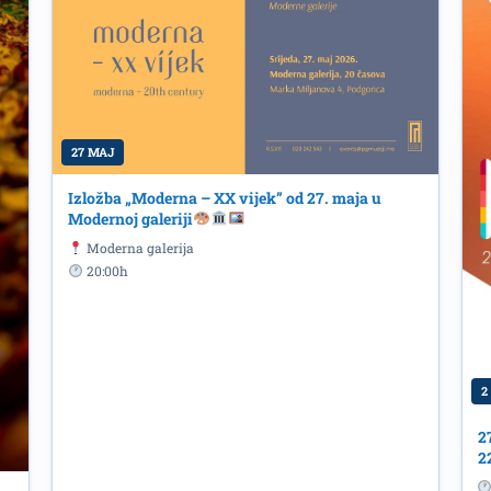
27 MAJ
Izložba „Moderna – XX vijek” od 27. maja u
Modernoj galeriji
Moderna galerija
20:00h
2
2
2