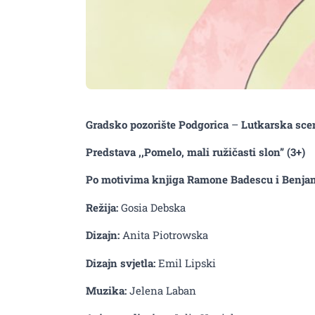
Gradsko pozorište Podgorica
–
Lutkarska sce
Predstava ,,Pomelo, mali ružičasti slon” (3+)
Po motivima knjiga Ramone Badescu i Benj
Režija:
Gosia Debska
Dizajn:
Anita Piotrowska
Dizajn svjetla:
Emil Lipski
Muzika:
Jelena Laban