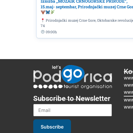
Izložba „MOZAIK CRNOGORSKE PRIRODE“,
15.maj- septembar, Prirodnjački muzej Crne Go
Prirodnjački muzej Crne Gore, Oktobarske revolucij
74
09:00h
Kor
www
www
www
Subscribe to Newsletter
www.
www
Subscribe