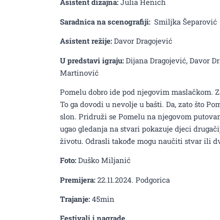
Asistent dizajna:
Julia Henich
Saradnica na scenografiji:
Smiljka Šeparović
Asistent režije:
Davor Dragojević
U predstavi igraju:
Dijana Dragojević, Davor D
Martinović
Pomelu dobro ide pod njegovim maslačkom. Za 
To ga dovodi u nevolje u bašti. Da, zato što Po
slon. Pridruži se Pomelu na njegovom putovanj
ugao gledanja na stvari pokazuje djeci drugači
životu. Odrasli takođe mogu naučiti stvar ili dv
Foto:
Duško Miljanić
Premijera:
22.11.2024. Podgorica
Predstava ,,Pomelo, mali
Trajanje:
45min
,,Budo Tomović"
Festivali i nagrade