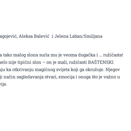
ragojević, Aleksa Balević i Jelena Laban/Smiljana
tako malog slona surla mu je veoma dugačka i … ružičasta!
melo nije tipični slon – on je mali, ružičasti BAŠTENSKI
u ka otkrivanju magičnog svijeta koji ga okružuje. Njegov
ji način sagledavanja stvari, emocija i onoga što je važno u
ije.
 ružičasti slon'' (3+) 26.aprila u KIC