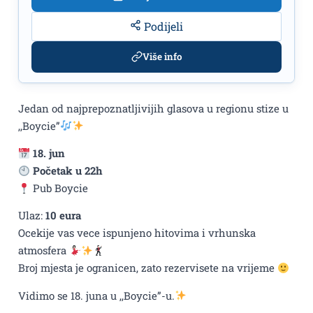
Podijeli
Više info
Jedan od najprepoznatljivijih glasova u regionu stize u
,,Boycie”
18. jun
Početak u 22h
Pub Boycie
Ulaz:
10 eura
Ocekije vas vece ispunjeno hitovima i vrhunska
atmosfera
Broj mjesta je ogranicen, zato rezervisete na vrijeme
Vidimo se 18. juna u ,,Boycie”-u.