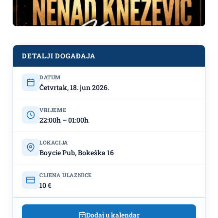
DETALJI DOGAĐAJA
Knez 18.juna u ,,Boycie Pub"-u
DATUM
Četvrtak, 18. jun 2026.
VRIJEME
22:00h – 01:00h
LOKACIJA
Boycie Pub, Bokeška 16
CIJENA ULAZNICE
10 €
Dodaj u kalendar