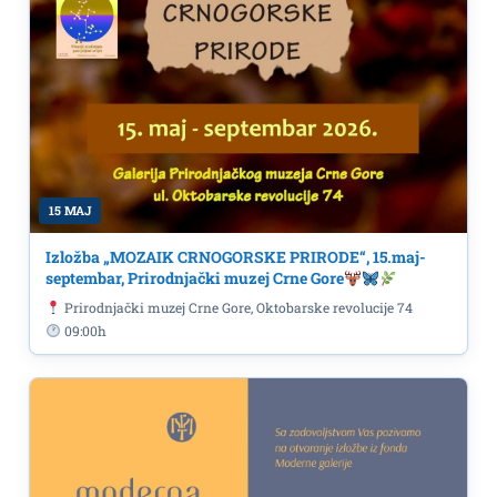
15 MAJ
Izložba „MOZAIK CRNOGORSKE PRIRODE“, 15.maj-
septembar, Prirodnjački muzej Crne Gore
Prirodnjački muzej Crne Gore, Oktobarske revolucije 74
09:00h