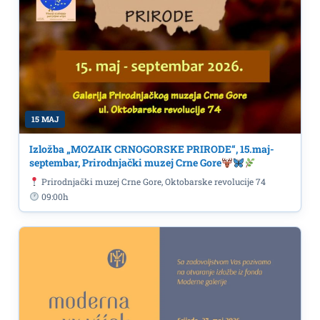
15 MAJ
Izložba „MOZAIK CRNOGORSKE PRIRODE“, 15.maj-
septembar, Prirodnjački muzej Crne Gore
Prirodnjački muzej Crne Gore, Oktobarske revolucije 74
09:00h