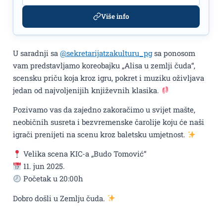
Više info
U saradnji sa
@sekretarijatzakulturu_pg
sa ponosom
vam predstavljamo koreobajku „Alisa u zemlji čuda“,
scensku priču koja kroz igru, pokret i muziku oživljava
jedan od najvoljenijih književnih klasika.
Pozivamo vas da zajedno zakoračimo u svijet mašte,
neobičnih susreta i bezvremenske čarolije koju će naši
igrači prenijeti na scenu kroz baletsku umjetnost.
Velika scena KIC-a „Budo Tomović“
11. jun 2025.
Početak u 20:00h
Dobro došli u Zemlju čuda.