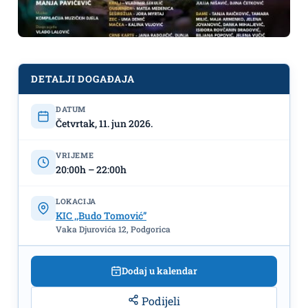
DETALJI DOGAĐAJA
DATUM
Koreobajka „Alisa u zemlji čuda“
Četvrtak, 11. jun 2026.
11.juna u KIC-u ,,Budo Tomović"
VRIJEME
20:00h – 22:00h
LOKACIJA
KIC ,,Budo Tomović”
Vaka Djurovića 12, Podgorica
Dodaj u kalendar
Podijeli