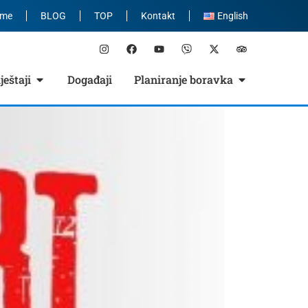
eme
BLOG
TOP
Kontakt
English
eštaji
Događaji
Planiranje boravka