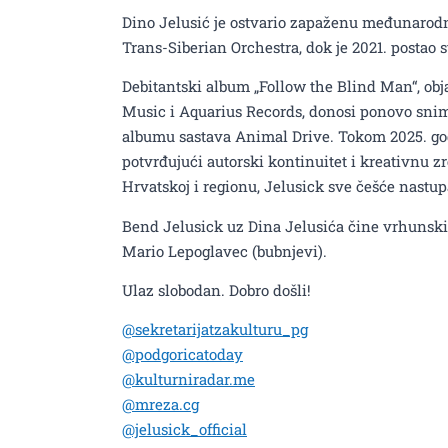
Dino Jelusić je ostvario zapaženu međunarodnu
Trans-Siberian Orchestra, dok je 2021. postao
Debitantski album „Follow the Blind Man“, obj
Music i Aquarius Records, donosi ponovo sni
albumu sastava Animal Drive. Tokom 2025. godi
potvrđujući autorski kontinuitet i kreativnu z
Hrvatskoj i regionu, Jelusick sve češće nastu
Bend Jelusick uz Dina Jelusića čine vrhunski m
Mario Lepoglavec (bubnjevi).
Ulaz slobodan. Dobro došli!
@sekretarijatzakulturu_pg
@podgoricatoday
@kulturniradar.me
@mreza.cg
@jelusick_official