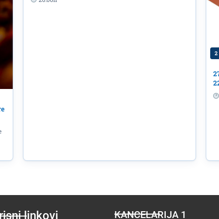
a „Jelusick“ 30.jula u
2
2
2
re
e
isni linkovi
KANCELARIJA 1