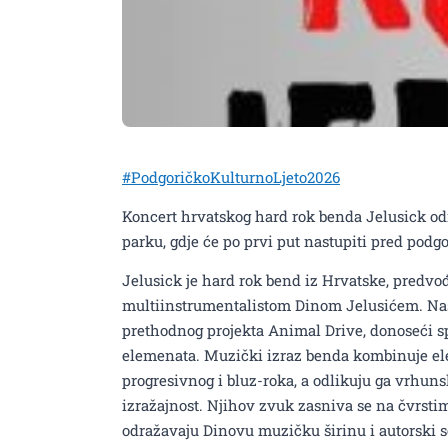
#PodgoričkoKulturnoLjeto2026
Koncert hrvatskog hard rok benda Jelusick održ
parku, gdje će po prvi put nastupiti pred pod
Jelusick je hard rok bend iz Hrvatske, predvo
multiinstrumentalistom Dinom Jelusićem. Nast
prethodnog projekta Animal Drive, donoseći s
elemenata. Muzički izraz benda kombinuje el
progresivnog i bluz-roka, a odlikuju ga vrhun
izražajnost. Njihov zvuk zasniva se na čvrst
odražavaju Dinovu muzičku širinu i autorski se