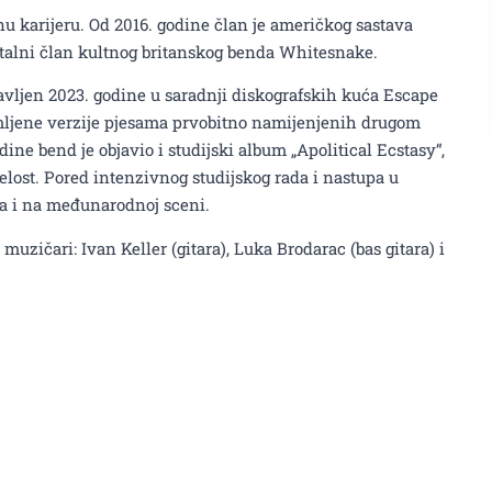
 karijeru. Od 2016. godine član je američkog sastava
 stalni član kultnog britanskog benda Whitesnake.
avljen 2023. godine u saradnji diskografskih kuća Escape
mljene verzije pjesama prvobitno namijenjenih drugom
ne bend je objavio i studijski album „Apolitical Ecstasy“,
relost. Pored intenzivnog studijskog rada i nastupa u
pa i na međunarodnoj sceni.
uzičari: Ivan Keller (gitara), Luka Brodarac (bas gitara) i