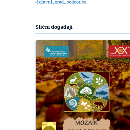
@glavni_grad_podgorica
Slični događaji