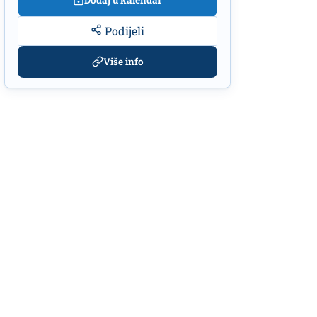
Dodaj u kalendar
Podijeli
Više info