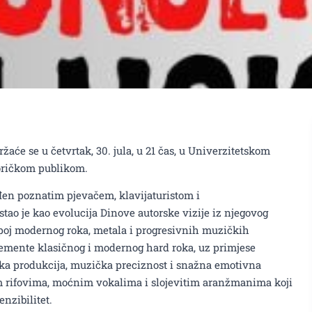
aće se u četvrtak, 30. jula, u 21 čas, u Univerzitetskom
goričkom publikom.
đen poznatim pjevačem, klavijaturistom i
ao je kao evolucija Dinove autorske vizije iz njegovog
poj modernog roka, metala i progresivnih muzičkih
emente klasičnog i modernog hard roka, uz primjese
ska produkcija, muzička preciznost i snažna emotivna
im rifovima, moćnim vokalima i slojevitim aranžmanima koji
nzibilitet.