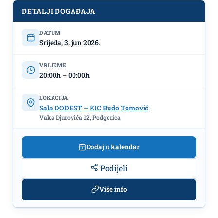
1 / 3.jun, KIC ,,Budo Tomović"✍
DETALJI DOGAĐAJA
DATUM
Srijeda, 3. jun 2026.
VRIJEME
20:00h – 00:00h
LOKACIJA
Sala DODEST – KIC Budo Tomović
Vaka Djurovića 12, Podgorica
Dodaj u kalendar
Podijeli
Više info