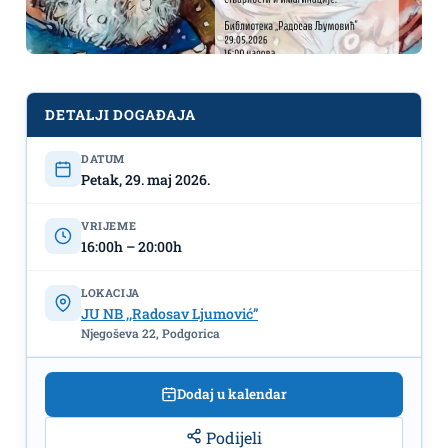
DETALJI DOGAĐAJA
DATUM
Petak, 29. maj 2026.
Izložba „Karnevalski snovi“ Anatolija
Stankulova - otvaranje 29.maja u NB
VRIJEME
,,Radosav Ljumović"
16:00h – 20:00h
LOKACIJA
JU NB ,,Radosav Ljumović”
Njegoševa 22, Podgorica
Dodaj u kalendar
Podijeli