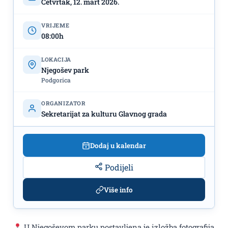
Četvrtak, 12. mart 2026.
VRIJEME
08:00h
LOKACIJA
Njegošev park
Podgorica
ORGANIZATOR
Sekretarijat za kulturu Glavnog grada
Dodaj u kalendar
Podijeli
Više info
U Njegoševom parku postavljena je izložba fotografija