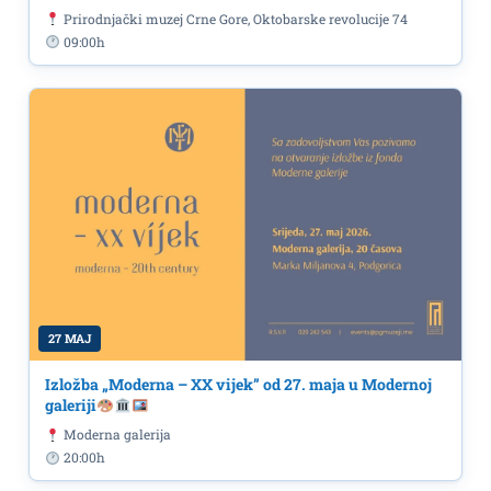
Prirodnjački muzej Crne Gore, Oktobarske revolucije 74
09:00h
27 MAJ
Izložba „Moderna – XX vijek” od 27. maja u Modernoj
galeriji
Moderna galerija
20:00h