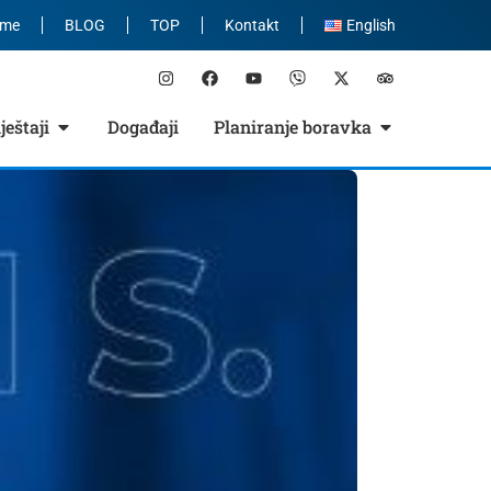
eme
BLOG
TOP
Kontakt
English
eštaji
Događaji
Planiranje boravka