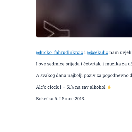
@krcko_fahrudinkrcic
i
@bsekulic
nam uvjek 
I ove sedmice srijeda i četvrtak, i muzika za u
A svakog dana najbolji poziv za popodnevno 
Alc’o clock i – 51% na sav alkohol
Bokeška 6. I Since 2013.