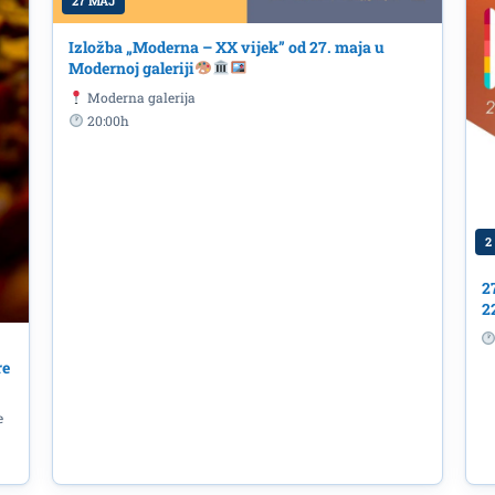
27 MAJ
Izložba „Moderna – XX vijek” od 27. maja u
Modernoj galeriji
Moderna galerija
20:00h
2
2
2
re
e