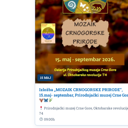
15 MAJ
Izložba „MOZAIK CRNOGORSKE PRIRODE“,
15.maj- septembar, Prirodnjački muzej Crne Go
DJ Bojan S. 9.jula u CC
Prirodnjački muzej Crne Gore, Oktobarske revolucij
74
,,Tarantino"
09:00h