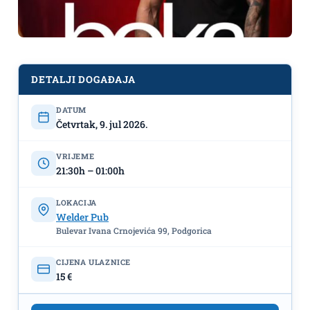
DETALJI DOGAĐAJA
DATUM
Četvrtak, 9. jul 2026.
VRIJEME
21:30h – 01:00h
LOKACIJA
Welder Pub
Bulevar Ivana Crnojevića 99, Podgorica
Crnogorska turneja: Boka Conga
CIJENA ULAZNICE
15 €
9.jula u ,,Welder Pub"-u