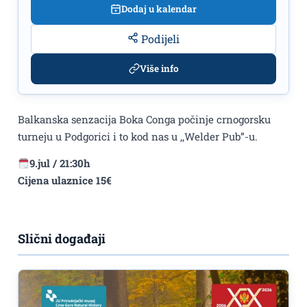
Dodaj u kalendar
Podijeli
Više info
Balkanska senzacija Boka Conga počinje crnogorsku
turneju u Podgorici i to kod nas u ,,Welder Pub”-u.
9.jul / 21:30h
Cijena ulaznice 15€
Slični događaji