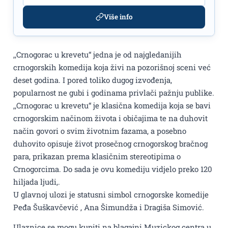
Više info
,,Crnogorac u krevetu“ jedna je od najgledanijih
crnogorskih komedija koja živi na pozorišnoj sceni već
deset godina. I pored toliko dugog izvođenja,
popularnost ne gubi i godinama privlači pažnju publike.
,,Crnogorac u krevetu“ je klasična komedija koja se bavi
crnogorskim načinom života i običajima te na duhovit
način govori o svim životnim fazama, a posebno
duhovito opisuje život prosečnog crnogorskog bračnog
para, prikazan prema klasičnim stereotipima o
Crnogorcima. Do sada je ovu komediju vidjelo preko 120
hiljada ljudi,.
U glavnoj ulozi je statusni simbol crnogorske komedije
Peđa Šuškavčević , Ana Šimundža i Dragiša Simović.
Ulaznice se mogu kupiti na blagajni Muzickog centra u