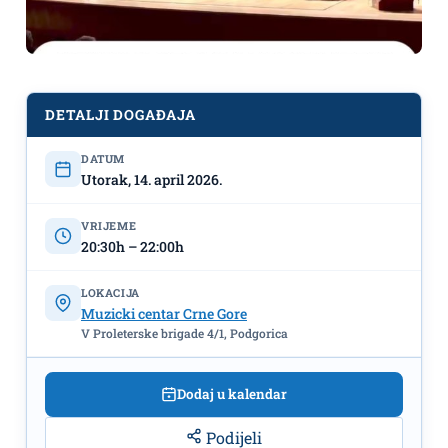
DETALJI DOGAĐAJA
DATUM
Utorak, 14. april 2026.
VRIJEME
20:30h – 22:00h
LOKACIJA
Muzicki centar Crne Gore
,,Crnogorac u krevetu“ 14.aprila pred
V Proleterske brigade 4/1, Podgorica
podgoričkom publikom
Dodaj u kalendar
Podijeli