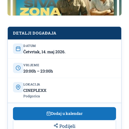
DETALJI DOGAĐAJA
DATUM
CINEPLEXX
Action Night: Film Gaj
Četvrtak, 14. maj 2026.
Ričija ,,SIVA ZONA"
14.maj
VRIJEME
20:00h – 23:00h
LOKACIJA
CINEPLEXX
Podgorica
Dodaj u kalendar
Podijeli