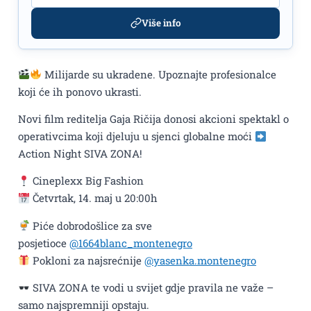
Više info
Milijarde su ukradene. Upoznajte profesionalce
koji će ih ponovo ukrasti.
Novi film reditelja Gaja Ričija donosi akcioni spektakl o
operativcima koji djeluju u sjenci globalne moći
Action Night SIVA ZONA!
Cineplexx Big Fashion
Četvrtak, 14. maj u 20:00h
Piće dobrodošlice za sve
posjetioce
@1664blanc_montenegro
Pokloni za najsrećnije
@yasenka.montenegro
SIVA ZONA te vodi u svijet gdje pravila ne važe –
samo najspremniji opstaju.