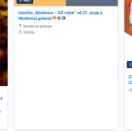
27 MAJ
Izložba „Moderna – XX vijek” od 27. maja u
Modernoj galeriji
Moderna galerija
20:00h
2
2
2
re
e