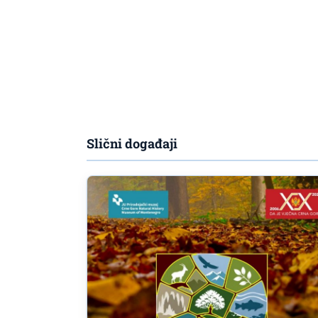
Slični događaji
Anes Delić & Jelena Bol
,,Avlija