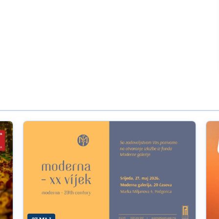
jević 8.avgusta u konobi