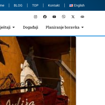
eme
BLOG
TOP
Kontakt
English
eštaji
Događaji
Planiranje boravka