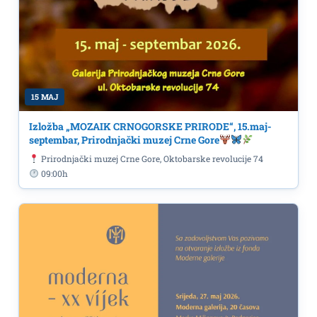
15 MAJ
Izložba „MOZAIK CRNOGORSKE PRIRODE“, 15.maj-
septembar, Prirodnjački muzej Crne Gore
Prirodnjački muzej Crne Gore, Oktobarske revolucije 74
09:00h