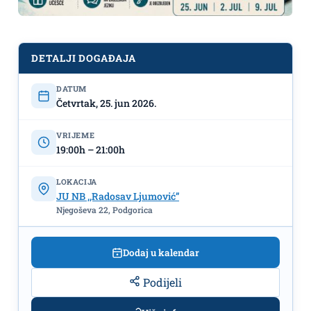
Besplatne radionice o umjetnosti
lijepog pisanja na japanskom jeziku
DETALJI DOGAĐAJA
25. juna, 2. i 9. jula u NB ,,Radosav
DATUM
Ljumović"
文字✍
Četvrtak, 25. jun 2026.
VRIJEME
19:00h – 21:00h
LOKACIJA
JU NB ,,Radosav Ljumović”
Njegoševa 22, Podgorica
Dodaj u kalendar
Podijeli