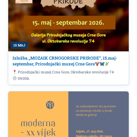
15 MAJ
Izložba „MOZAIK CRNOGORSKE PRIRODE“, 15.maj-
septembar, Prirodnjački muzej Crne Gore
Prirodnjački muzej Crne Gore, Oktobarske revolucije 74
09:00h