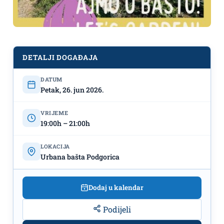
DETALJI DOGAĐAJA
DATUM
Petak, 26. jun 2026.
,,Ajmo u baštu"!
26.jun,
Urbana bašta Podgorica
VRIJEME
19:00h – 21:00h
LOKACIJA
Urbana bašta Podgorica
Dodaj u kalendar
Podijeli